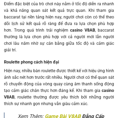
Điểm đặc biệt của trò chơi này nằm ở tốc độ diễn ra nhanh
và khả năng quan sát kết quả trực quan. Khi tham gia
baccarat tại nền tảng hiện nay, người chơi còn có thể theo
dõi lịch sử kết quả rõ ràng để đưa ra lựa chọn phù hợp
hơn. Trong quá trình trải nghiệm
casino V8AB
, baccarat
thường là lựa chọn phù hợp với cả người mới lẫn người
chơi lâu năm nhờ sự cân bằng giữa tốc độ và cảm giác
giải trí.
Roulette phong cách hiện đại
Hiện nay, nhiều bàn roulette được thiết kế với hiệu ứng hình
ảnh sắc nét hơn trước rất nhiều. Người chơi có thể quan sát
rõ chuyển động của vòng quay cùng âm thanh sống động
tạo cảm giác chân thực hơn đáng kể. Khi tham gia
casino
V8AB
, roulette thường được yêu thích bởi những người
thích sự nhanh gọn nhưng vẫn giàu cảm xúc.
Xem Thêm:
Game Bài V8AB
Đẳng Cấp