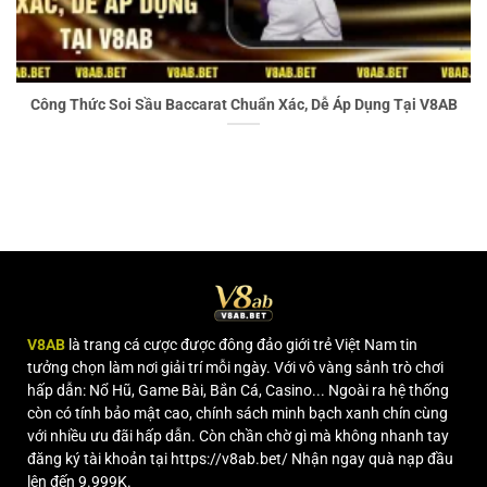
Công Thức Soi Sầu Baccarat Chuẩn Xác, Dễ Áp Dụng Tại V8AB
V8AB
là trang cá cược được đông đảo giới trẻ Việt Nam tin
tưởng chọn làm nơi giải trí mỗi ngày. Với vô vàng sảnh trò chơi
hấp dẫn: Nổ Hũ, Game Bài, Bắn Cá, Casino... Ngoài ra hệ thống
còn có tính bảo mật cao, chính sách minh bạch xanh chín cùng
với nhiều ưu đãi hấp dẫn. Còn chần chờ gì mà không nhanh tay
đăng ký tài khoản tại https://v8ab.bet/ Nhận ngay quà nạp đầu
lên đến 9.999K.