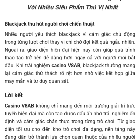
Với Nhiều Siêu Phẩm Thú Vị Nhất
Blackjack thu hút người chơi chiến thuật
Nhiều người yêu thích blackjack vì cảm giác chủ động
trong từng lượt chơi thay vì chỉ chờ đợi kết quả ngẫu nhiên.
Ngoài ra, giao diện hiện đại hiện nay còn giúp quá trình
thao tác trở nên dễ dàng hơn ngay cả với người mới bắt
đầu. Khi trải nghiệm
casino V8AB
, blackjack thường mang
lại cảm giác thử thách rõ rệt hơn nhờ việc kết hợp giữa
may mắn và tư duy quan sát.
Lời kết
Casino
V8AB
không chỉ mang đến môi trường giải trí trực
tuyến hiện đại mà còn tạo được dấu ấn nhờ trải nghiệm ổn
định và cảm giác chân thực trong từng trò chơi. Từ giao
diện tối ưu cho đến kho trò chơi đa dạng, nền tảng này
đang dần trở thành lựa chọn quen thuộc của nhiều người