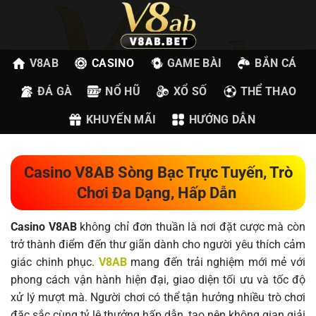
Bỏ
qua
nội
dung
V8AB
CASINO
GAME BÀI
BẮN CÁ
ĐÁ GÀ
NỔ HŨ
XỔ SỐ
THỂ THAO
KHUYẾN MÃI
HƯỚNG DẪN
Casino V8AB Sòng Bạc Trực Tuyến, Trò
Chơi Đa Dạng, Hấp Dẫn
Casino
V8AB
không chỉ đơn thuần là nơi đặt cược mà còn
trở thành điểm đến thư giãn dành cho người yêu thích cảm
giác chinh phục.
V8AB
mang đến trải nghiệm mới mẻ với
phong cách vận hành hiện đại, giao diện tối ưu và tốc độ
xử lý mượt mà. Người chơi có thể tận hưởng nhiều trò chơi
đặc sắc cùng tỷ lệ thưởng hấp dẫn, tạo nên không gian giải