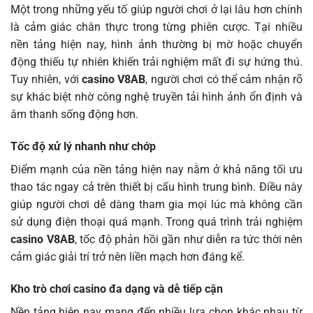
Một trong những yếu tố giúp người chơi ở lại lâu hơn chính
là cảm giác chân thực trong từng phiên cược. Tại nhiều
nền tảng hiện nay, hình ảnh thường bị mờ hoặc chuyển
động thiếu tự nhiên khiến trải nghiệm mất đi sự hứng thú.
Tuy nhiên, với
casino V8AB
, người chơi có thể cảm nhận rõ
sự khác biệt nhờ công nghệ truyền tải hình ảnh ổn định và
âm thanh sống động hơn.
Tốc độ xử lý nhanh như chớp
Điểm mạnh của nền tảng hiện nay nằm ở khả năng tối ưu
thao tác ngay cả trên thiết bị cấu hình trung bình. Điều này
giúp người chơi dễ dàng tham gia mọi lúc mà không cần
sử dụng điện thoại quá mạnh. Trong quá trình trải nghiệm
casino V8AB
, tốc độ phản hồi gần như diễn ra tức thời nên
cảm giác giải trí trở nên liền mạch hơn đáng kể.
Kho trò chơi casino đa dạng và dễ tiếp cận
Nền tảng hiện nay mang đến nhiều lựa chọn khác nhau từ