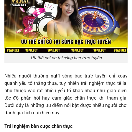
Ưu thế chỉ có tại sòng bạc trực tuyến
Nhiều người thường nghĩ sòng bạc trực tuyến chỉ xoay
quanh yếu tố thắng thua, tuy nhiên trải nghiệm thực tế lại
phụ thuộc vào rất nhiều yếu tố khác nhau như giao diện,
tốc độ phản hồi hay cảm giác chân thực khi tham gia.
Dưới đây là những ưu điểm nổi bật được nhiều người chơi
đánh giá tích cực hiện nay.
Trải nghiệm bàn cược chân thực