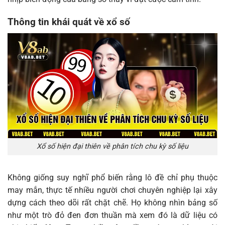
Thông tin khái quát về xổ số
Xổ số hiện đại thiên về phân tích chu kỳ số liệu
Không giống suy nghĩ phổ biến rằng lô đề chỉ phụ thuộc
may mắn, thực tế nhiều người chơi chuyên nghiệp lại xây
dựng cách theo dõi rất chặt chẽ. Họ không nhìn bảng số
như một trò đỏ đen đơn thuần mà xem đó là dữ liệu có