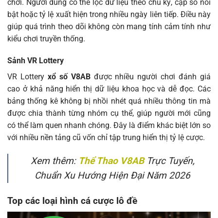
chơi. Người dùng có thể lọc dữ liệu theo chu kỳ, cặp số nổi
bật hoặc tỷ lệ xuất hiện trong nhiều ngày liên tiếp. Điều này
giúp quá trình theo dõi không còn mang tính cảm tính như
kiểu chơi truyền thống.
Sảnh VR Lottery
VR Lottery
xổ số V8AB
được nhiều người chơi đánh giá
cao ở khả năng hiển thị dữ liệu khoa học và dễ đọc. Các
bảng thống kê không bị nhồi nhét quá nhiều thông tin mà
được chia thành từng nhóm cụ thể, giúp người mới cũng
có thể làm quen nhanh chóng. Đây là điểm khác biệt lớn so
với nhiều nền tảng cũ vốn chỉ tập trung hiển thị tỷ lệ cược.
Xem thêm:
Thể Thao V8AB
Trực Tuyến,
Chuẩn Xu Hướng Hiện Đại Năm 2026
Top các loại hình cá cược lô đề