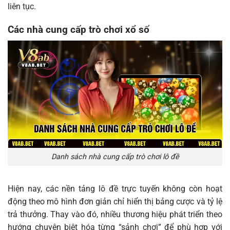
liên tục.
Các nhà cung cấp trò chơi xổ số
Danh sách nhà cung cấp trò chơi lô đề
Hiện nay, các nền tảng lô đề trực tuyến không còn hoạt
động theo mô hình đơn giản chỉ hiển thị bảng cược và tỷ lệ
trả thưởng. Thay vào đó, nhiều thương hiệu phát triển theo
hướng chuyên biệt hóa từng “sảnh chơi” để phù hợp với