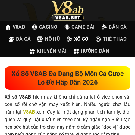
Bỏ
qua
nội
dung
V8AB
CASINO
GAME BÀI
BẮN CÁ
ĐÁ GÀ
NỔ HŨ
XỔ SỐ
THỂ THAO
KHUYẾN MÃI
HƯỚNG DẪN
Xổ Số V8AB Đa Dạng Bộ Môn Cá Cược
Lô Đề Hấp Dẫn 2026
Xổ số
V8AB
hiện nay không chỉ dừng lại ở việc chọn vài
con số rồi chờ vận may xuất hiện. Nhiều người chơi lâu
năm tại
V8AB
xem đây là một dạng phân tích tâm lý, thói
quen và quy luật xuất hiện theo chu kỳ ngắn hạn. Điều tạo
nên sức hút của trò chơi này nằm ở cảm giác “đọc vị” được
nhịp biến động của bảng số thay vì đặt cược cảm tính.