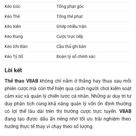
Kèo Góc
Tổng phạt góc
Kèo Thẻ
Tổng thẻ phạt
Kèo Xiên
Ghép nhiều trận
Kèo Rung
Cược trực tiếp
Kèo Ghi Bàn
Cầu thủ ghi bàn
Kèo Tỷ Số
Đoán tỷ số chính xác
Lời kết
Thể thao V8AB
không chỉ nằm ở thắng hay thua sau mỗi
phiên cược mà còn thể hiện qua cách người chơi kiểm soát
cảm xúc và quản lý chiến lược cá nhân. Những ai duy trì tư
duy phân tích cùng khả năng quản lý vốn ổn định thường
có lợi thế lâu dài trên thị trường cược trực tuyến.
V8AB
đang tạo được dấu ấn riêng nhờ tối ưu trải nghiệm theo
hướng thực tế thay vì chạy theo số lượng.