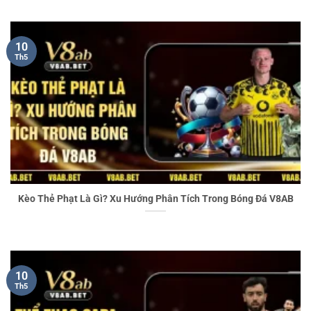
10
Th5
Kèo Thẻ Phạt Là Gì? Xu Hướng Phân Tích Trong Bóng Đá V8AB
10
Th5